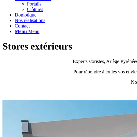
Portails
Clôtures
Domotique
Nos réalisations
Contact
Menu
Menu
Stores extérieurs
Experts storistes, Ariège Pyrénées
Pour répondre à toutes vos envies
Not